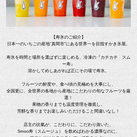
【寿氷のご紹介】
日本一のいちごの産地”真岡市”にある世界一を目指すかき氷屋。
寿氷を時間と場所を選ばずに楽しめる、冷凍の『カチカチ スム
ー寿』
溶かしてめしあがれば正にその場で寿氷。
フルーツの鮮度や、食べ頃の見極めを大事にし、
全国更に、全世界の各地から産地にこだわりの旬なフルーツを厳
選！
果物の香りまでも温度管理を徹底し、
芳醇な香りまでお楽しみいただけること間違いなし！
店主の比氣が、こだわりに、こだわり抜いた、
Smoo寿（スムージュ） を飲めばわかる濃厚なのに、